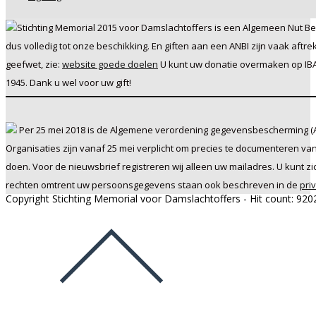
Stichting Memorial 2015 voor Damslachtoffers is een Algemeen Nut Beo
dus volledig tot onze beschikking. En giften aan een ANBI zijn vaak af
geefwet, zie:
website goede doelen
U kunt uw donatie overmaken op IBAN
1945. Dank u wel voor uw gift!
Per 25 mei 2018 is de Algemene verordening gegevensbescherming (A
Organisaties zijn vanaf 25 mei verplicht om precies te documenteren v
doen. Voor de nieuwsbrief registreren wij alleen uw mailadres. U kunt zic
rechten omtrent uw persoonsgegevens staan ook beschreven in de
pri
Copyright Stichting Memorial voor Damslachtoffers - Hit count:
920