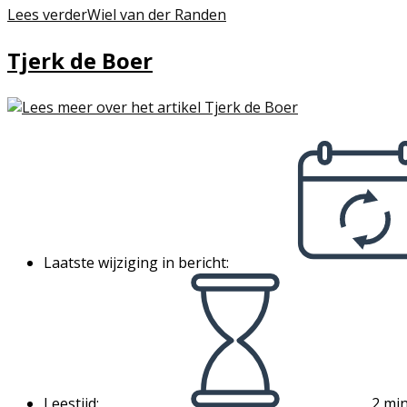
Lees verder
Wiel van der Randen
Tjerk de Boer
Laatste wijziging in bericht:
Leestijd:
2 min