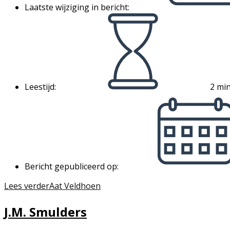
Laatste wijziging in bericht:
Leestijd:
2 min
Bericht gepubliceerd op:
Lees verder
Aat Veldhoen
J.M. Smulders