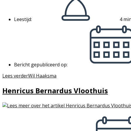
Leestijd:
4 min
Bericht gepubliceerd op:
Lees verder
Wil Haaksma
Henricus Bernardus Vloothuis