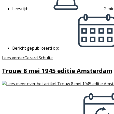
Leestijd:
2 min
Bericht gepubliceerd op:
Lees verder
Gerard Schulte
Trouw 8 mei 1945 editie Amsterdam